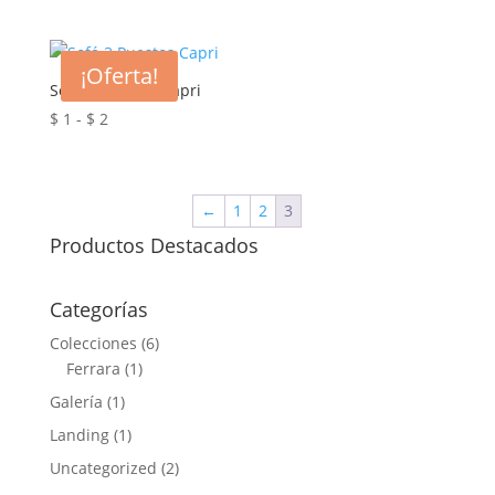
de
precios:
desde
¡Oferta!
$ 1
Sofá 3 Puestos Capri
hasta
Rango
$
1
-
$
2
$ 2
de
precios:
desde
←
1
2
3
$ 1
Productos Destacados
hasta
$ 2
Categorías
Colecciones
(6)
Ferrara
(1)
Galería
(1)
Landing
(1)
Uncategorized
(2)