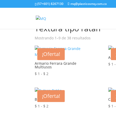
(57+601) 8267130
mq@plasticosmq.com.co
Inicio
/ Productos etiquetados “Textura tipo ra
Textura tipo ratán
Mostrando 1–9 de 38 resultados
¡Oferta!
Arma
Armario Ferrara Grande
$
1
-
Multiusos
Rango
$
1
-
$
2
de
precios:
desde
¡Oferta!
$ 1
Butaco Ratán
Cajo
hasta
Rango
$
1
-
$
2
$
1
-
$ 2
de