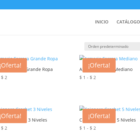
tán”
INICIO
CATÁLOGO
¡Oferta!
¡Oferta!
rio Ferrara Grande Ropa
Armario Ferrara Mediano
Rango
Rango
$
2
$
1
-
$
2
de
de
precios:
precios:
desde
desde
$ 1
$ 1
hasta
hasta
¡Oferta!
¡Oferta!
nero Crochet 3 Niveles
Cajonero Crochet 5 Niveles
$ 2
$ 2
Rango
Rango
$
2
$
1
-
$
2
de
de