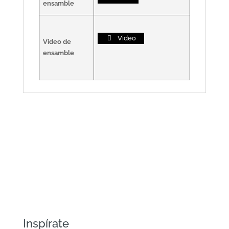
ensamble
Video
Video de
ensamble
Colección Ferrara
Conoce todo sobre esta fascinante
colección.
Inspírate