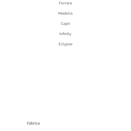
Ferrara
Madeira
Capri
Infinity
Eclypse
Crochet
Modern
Certificado Iso 9001
Fábrica