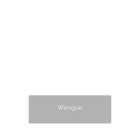

Instructivo de ensamble
Disponible en:
Wengue