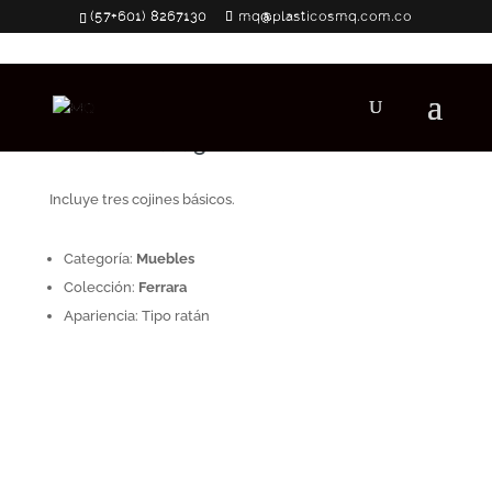
(57+601) 8267130
mq@plasticosmq.com.co
Sofá Ferrara 3 Puestos
Incluye tres cojines básicos.
Categoría:
Muebles
Colección:
Ferrara
Apariencia: Tipo ratán
