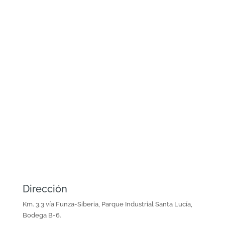
Catálogo de productos
Descargar en PDF

Fábrica
Dirección
Km. 3.3 vía Funza-Siberia, Parque Industrial Santa Lucía,
Bodega B-6.