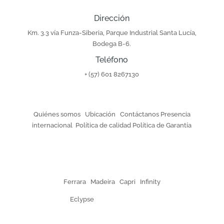
Dirección
Km. 3.3 vía Funza-Siberia, Parque Industrial Santa Lucía,
Bodega B-6.
Teléfono
+ (57) 601 8267130
Nosotros
Quiénes somos
|
Ubicación
|
Contáctanos
Presencia
internacional
|
Política de calidad
Política de Garantía
Colecciones
Ferrara
|
Madeira
|
Capri
|
Infinity
Eclypse
| Crochet | Modern